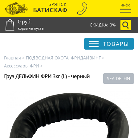
БРЯНСК
инфо
БАТИСКАФ
0 руб.
СКИДКА: 0%
корзина пуста
ТОВАРЫ
Главная
>
ПОДВОДНАЯ ОХОТА, ФРИДАЙВИНГ
>
Аксессуары ФРИ
>
Груз ДЕЛЬФИН ФРИ 3кг (L) - черный
SEA DELFIN