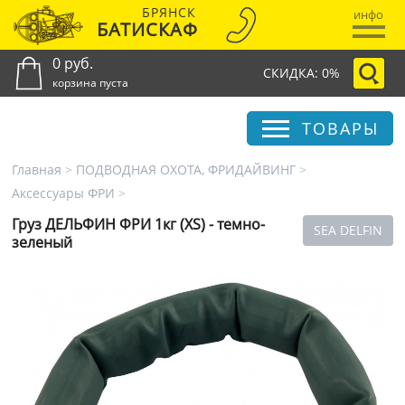
БРЯНСК
инфо
БАТИСКАФ
0 руб.
СКИДКА: 0%
корзина пуста
ТОВАРЫ
Главная
>
ПОДВОДНАЯ ОХОТА, ФРИДАЙВИНГ
>
Аксессуары ФРИ
>
Груз ДЕЛЬФИН ФРИ 1кг (XS) - темно-
SEA DELFIN
зеленый