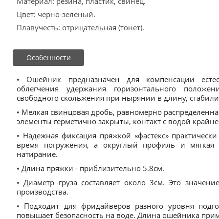
Материал: резина, пластик, свинец.
Цвет: черно-зеленый.
Плавучесть: отрицательная (тонет).
Особенности
• Ошейник предназначен для компенсации естес
облегчения удержания горизонтального положен
свободного скольжения при нырянии в длину, стабили
• Мелкая свинцовая дробь, равномерно распределенн
элементы герметично закрыты, контакт с водой крайне
• Надежная фиксация пряжкой «фастекс» практически
время погружения, а округлый профиль и мягкая
натирание.
• Длина пряжки - приблизительно 5.8см.
• Диаметр груза составляет около 3см. Это значени
производства.
• Подходит для фридайверов разного уровня подго
повышает безопасность на воде. Длина ошейника при