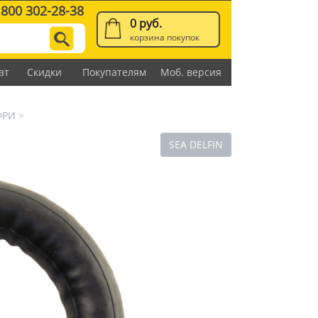
 800 302-28-38
0 руб.
корзина покупок
ат
Скидки
Покупателям
Моб. версия
ФРИ
>
SEA DELFIN