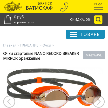
БРЯНСК
инфо
БАТИСКАФ
0 руб.
СКИДКА: 0%
корзина пуста
ТОВАРЫ
Главная
>
ПЛАВАНИЕ
>
Очки
>
Очки стартовые NANO RECORD BREAKER
MADWAVE
MIRROR оранжевые