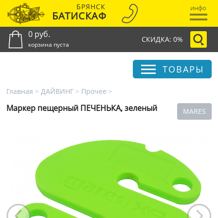
БРЯНСК
инфо
БАТИСКАФ
0 руб.
СКИДКА: 0%
корзина пуста
ТОВАРЫ
Главная
>
ДАЙВИНГ
>
Прочее
>
Маркер пещерный ПЕЧЕНЬКА, зеленый
MARES