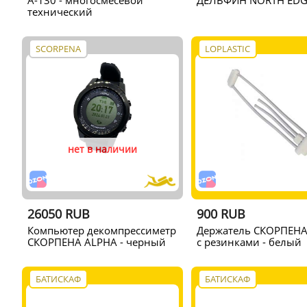
А-130 - многосмесевой
ДЕЛЬФИН NORTH EDG
технический
SCORPENA
LOPLASTIC
нет в наличии
26050 RUB
900 RUB
Компьютер декомпрессиметр
Держатель СКОРПЕНА
СКОРПЕНА ALPHA - черный
с резинками - белый
БАТИСКАФ
БАТИСКАФ