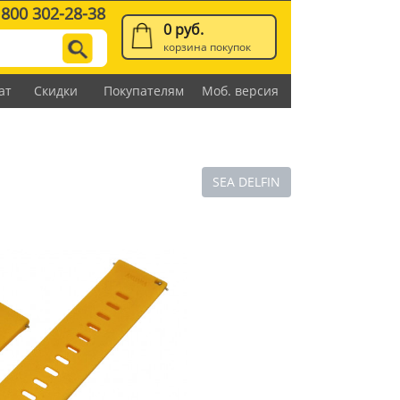
 800 302-28-38
0 руб.
корзина покупок
ат
Скидки
Покупателям
Моб. версия
SEA DELFIN