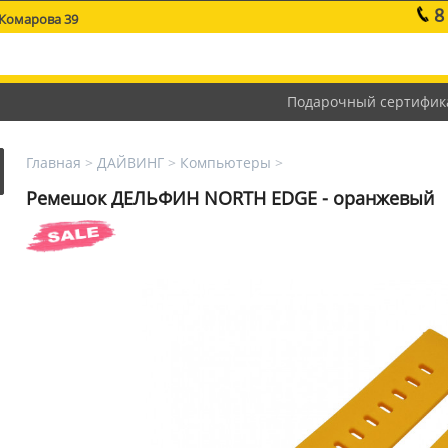
8
 Комарова 39
Подарочный сертифик
Главная
>
ДАЙВИНГ
>
Компьютеры
>
Ремешок ДЕЛЬФИН NORTH EDGE - оранжевый