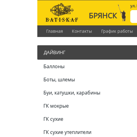
ул.
БРЯНСК
Главная
Контакты
График работы
ДАЙВИНГ
Баллоны
Боты, шлемы
Буи, катушки, карабины
ГК мокрые
ГК сухие
ГК сухие утеплители