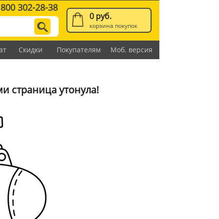
 800 302-28-38
0 руб.
корзина покупок
ат
Скидки
Покупателям
Моб. версия
и страница утонула!