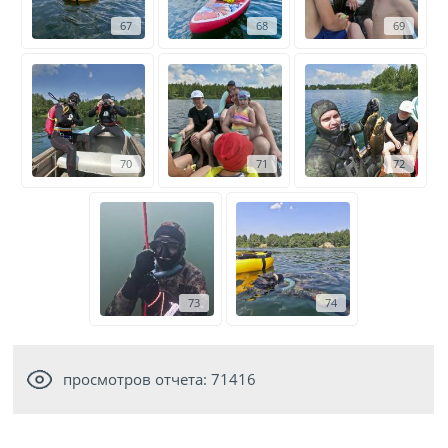
67
68
69
70
71
72
73
74
просмотров отчета: 71416