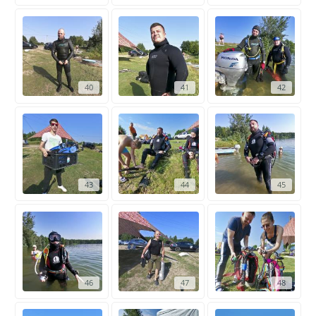
40
41
42
43
44
45
46
47
48