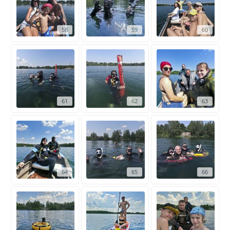
58
59
60
61
62
63
64
65
66