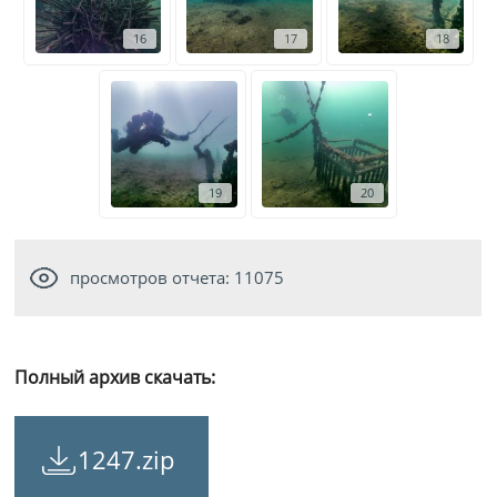
16
17
18
19
20
просмотров отчета: 11075
Полный архив скачать:
1247.zip