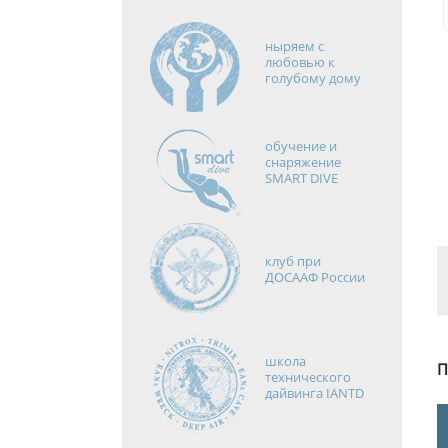
ныряем с
любовью к
голубому дому
обучение и
снаряжение
SMART DIVE
клуб при
ДОСААФ России
школа
П
технического
дайвинга IANTD