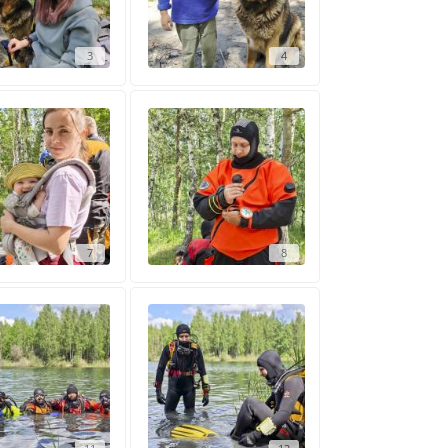
3
4
7
8