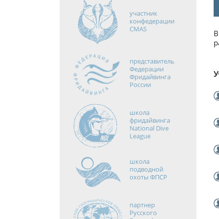
участник
конфедерации
CMAS
В
р
представитель
Федерации
У
Фридайвинга
России
школа
фридайвинга
National Dive
League
школа
подводной
охоты ФПСР
партнер
Русского