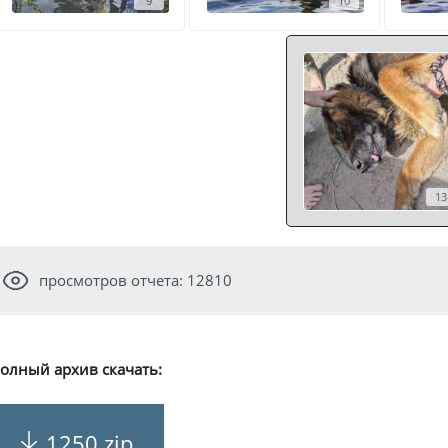
9
10
13
просмотров отчета: 12810
олный архив скачать:
1250.zip