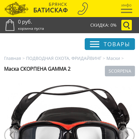
БРЯНСК
инфо
БАТИСКАФ
0 руб.
СКИДКА: 0%
корзина пуста
ТОВАРЫ
Главная
>
ПОДВОДНАЯ ОХОТА, ФРИДАЙВИНГ
>
Маски
>
Маска СКОРПЕНА GAMMA 2
SCORPENA