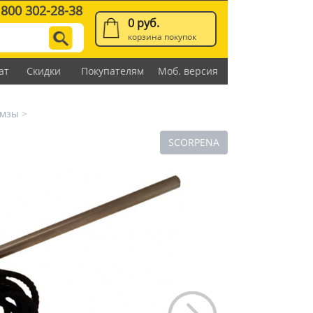
 800 302-28-38
0 руб.
корзина покупок
ат
Скидки
Покупателям
Моб. версия
омзы
>
SCORPENA