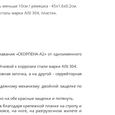
ть меньше 10см / ремешка - 45х1.6х0.2см.
таль марки AISI 304, пластик.
лавания «СКОРПЕНА-A2» от одноименного
чивой к коррозии стали марки AISI 304.
овная заточка, а на другой - серрейторная
адежному механизму: двойной защелке по
о на обе красные защелки и потянуть.
 благодаря крепежной планке на стропу и
оясе, на ноге, на разгрузочном жилете и