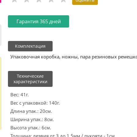
Гарантия 365 дней
Комплектация
Упаковочная коробка, ножны, пара резиновых ремешко
Технические
характеристики
Вес: 41г.
Вес с упаковкой: 140г.
Длина упак.: 20см.
Ширина упак.: 8см.
Высота упак.: 6см.
Толщина: лезвия от 3 до 1.5мм / рукояти - 1см.