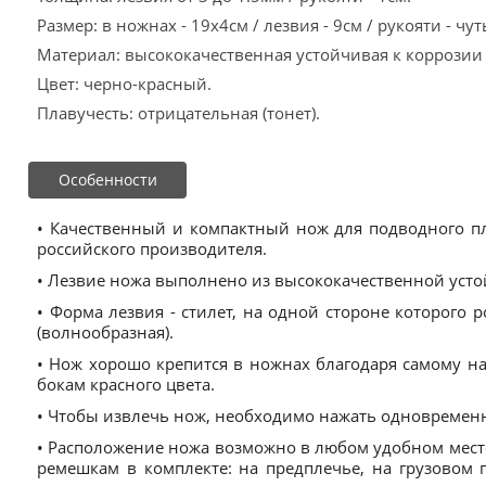
Размер: в ножнах - 19x4см / лезвия - 9см / рукояти - чу
Материал: высококачественная устойчивая к коррозии с
Цвет: черно-красный.
Плавучесть: отрицательная (тонет).
Особенности
• Качественный и компактный нож для подводного п
российского производителя.
• Лезвие ножа выполнено из высококачественной устой
• Форма лезвия - стилет, на одной стороне которого р
(волнообразная).
• Нож хорошо крепится в ножнах благодаря самому н
бокам красного цвета.
• Чтобы извлечь нож, необходимо нажать одновременн
• Расположение ножа возможно в любом удобном месте
ремешкам в комплекте: на предплечье, на грузовом п