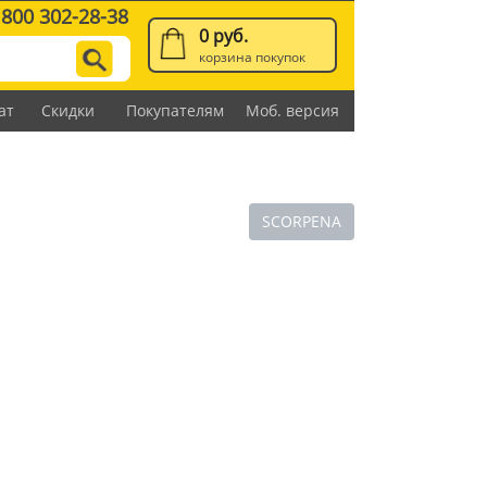
 800 302-28-38
0 руб.
корзина покупок
ат
Скидки
Покупателям
Моб. версия
SCORPENA