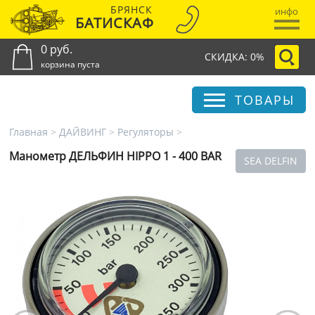
БРЯНСК
инфо
БАТИСКАФ
0 руб.
СКИДКА: 0%
корзина пуста
ТОВАРЫ
Главная
>
ДАЙВИНГ
>
Регуляторы
>
Манометр ДЕЛЬФИН HIPPO 1 - 400 BAR
SEA DELFIN