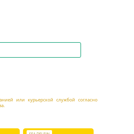
панией или курьерской службой согласно
а.
SEA DELFIN