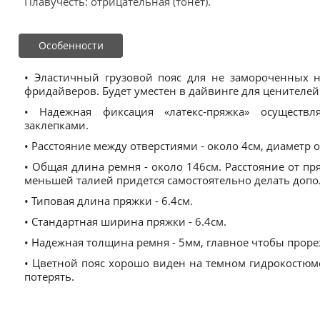
Плавучесть: отрицательная (тонет).
Особенности
• Эластичный грузовой пояс для не замороченных 
фридайверов. Будет уместен в дайвинге для ценителей
• Надежная фиксация «латекс-пряжка» осущест
заклепками.
• Расстояние между отверстиями - около 4см, диаметр о
• Общая длина ремня - около 146см. Расстояние от пря
меньшей талией придется самостоятельно делать допо
• Типовая длина пряжки - 6.4см.
• Стандартная ширина пряжки - 6.4см.
• Надежная толщина ремня - 5мм, главное чтобы проре
• Цветной пояс хорошо виден на темном гидрокостюме
потерять.