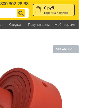
 800 302-28-38
0 руб.
корзина покупок
ат
Скидки
Покупателям
Моб. версия
>
SPEARDIVER