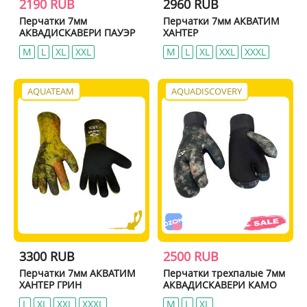
2190 RUB
2960 RUB
Перчатки 7мм
Перчатки 7мм АКВАТИМ
АКВАДИСКАВЕРИ ПАУЭР
ХАНТЕР
M
L
XL
XXL
M
L
XL
XXL
XXXL
AQUATEAM
AQUADISCOVERY
3300 RUB
2500 RUB
Перчатки 7мм АКВАТИМ
Перчатки трехпалые 7мм
ХАНТЕР ГРИН
АКВАДИСКАВЕРИ КАМО
L
XL
XXL
XXXL
M
L
XL