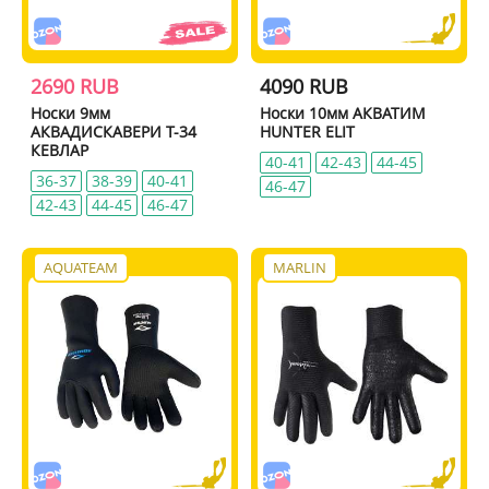
2690 RUB
4090 RUB
Носки 9мм
Носки 10мм АКВАТИМ
АКВАДИСКАВЕРИ Т-34
HUNTER ELIT
КЕВЛАР
40-41
42-43
44-45
36-37
38-39
40-41
46-47
42-43
44-45
46-47
AQUATEAM
MARLIN