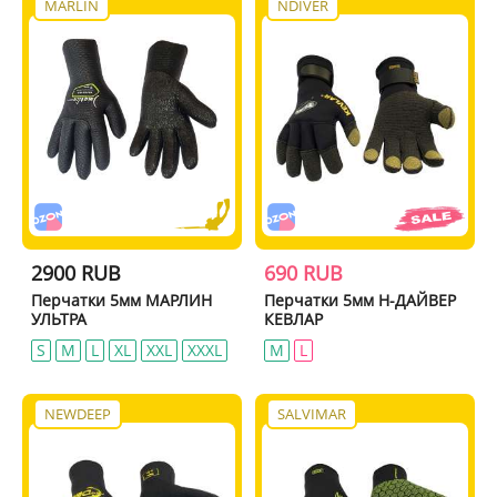
MARLIN
NDIVER
2900 RUB
690 RUB
Перчатки 5мм МАРЛИН
Перчатки 5мм Н-ДАЙВЕР
УЛЬТРА
КЕВЛАР
S
M
L
XL
XXL
XXXL
M
L
NEWDEEP
SALVIMAR