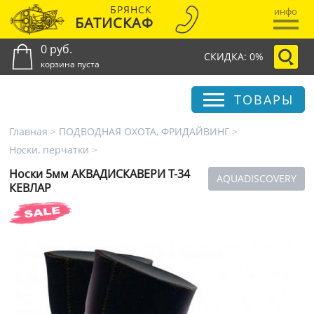
БРЯНСК
инфо
БАТИСКАФ
0 руб.
СКИДКА: 0%
корзина пуста
ТОВАРЫ
Главная
>
ПОДВОДНАЯ ОХОТА, ФРИДАЙВИНГ
>
Носки, перчатки
>
Носки 5мм АКВАДИСКАВЕРИ Т-34
AQUADISCOVERY
КЕВЛАР