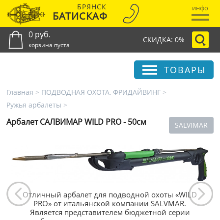
БРЯНСК
инфо
БАТИСКАФ
0 руб.
СКИДКА: 0%
корзина пуста
ТОВАРЫ
Главная
>
ПОДВОДНАЯ ОХОТА, ФРИДАЙВИНГ
>
Ружья арбалеты
>
Арбалет САЛВИМАР WILD PRO - 50см
SALVIMAR
Отличный арбалет для подводной охоты «WILD
PRO» от итальянской компании SALVMAR.
Является представителем бюджетной серии