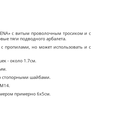
ENA» с витым проволочным тросиком и с
вые тяги подводного арбалета.
 с пропилами, но может использовать и с
к - около 1.7см.
мм.
со стопорными шайбами.
 М14.
змером примерно 6х5см.