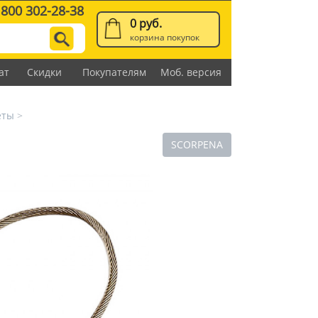
 800 302-28-38
0 руб.
корзина покупок
ат
Скидки
Покупателям
Моб. версия
еты
>
SCORPENA