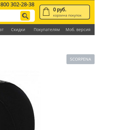
 800 302-28-38
0 руб.
корзина покупок
ат
Скидки
Покупателям
Моб. версия
SCORPENA