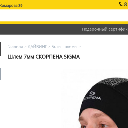
8
 Комарова 39
Подарочный сертифик
Главная
>
ДАЙВИНГ
>
Боты, шлемы
>
Шлем 7мм СКОРПЕНА SIGMA