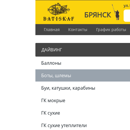
ул.
БРЯНСК
Главная
Контакты
График работы
ДАЙВИНГ
Баллоны
Боты, шлемы
Буи, катушки, карабины
ГК мокрые
ГК сухие
ГК сухие утеплители