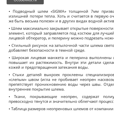
• Подводный шлем «SIGMA» толщиной 7мм призва
излишней потери тепла. Хоть и считается в первую о
же быть весьма полезен и в других видах водной актив
• Шлем максимально закрывает открытые поверхности 
элемент, который заправляется под костюм для лучше
лицевой обтюратор, и пелерину можно подрезать нож
• Стильный рисунок на затылочной части шлема свето
добавляет безопасности в темной среде.
• Широкая лицевая манжета и пелерина выполнены 
повышает их растяжимость. Внутри эти детали сдел
кожей и предотвращения затекания воды.
• Стыки деталей выкроек проклеены специализир
«слепым» швом (игла не пробивает неопрен насквозь
препятствует проникновению воды через швы. Отде
внутреннее покрытие шлема.
• Ткани, покрывающие неопрен, содержат полиу
превосходно тянутся и значительно облегчают процес
• Таблица размеров неопреновых шлемов от компании