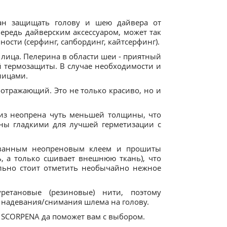
н защищать голову и шею дайвера от
чередь дайверским аксессуаром, может так
ности (серфинг, сапбординг, кайтсерфинг).
лица. Пелерина в области шеи - приятный
й термозащиты. В случае необходимости и
ницами.
отражающий. Это не только красиво, но и
из неопрена чуть меньшей толщины, что
аны гладкими для лучшей герметизации с
ованным неопреновым клеем и прошиты
, а только сшивает внешнюю ткань), что
льно стоит отметить необычайно нежное
ретановые (резиновые) нити, поэтому
с надевания/снимания шлема на голову.
 SCORPENA да поможет вам с выбором.