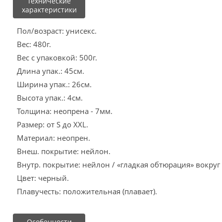
Технические
характеристики
Пол/возраст: унисекс.
Вес: 480г.
Вес с упаковкой: 500г.
Длина упак.: 45см.
Ширина упак.: 26см.
Высота упак.: 4см.
Толщина: неопрена - 7мм.
Размер: от S до XXL.
Материал: неопрен.
Внеш. покрытие: нейлон.
Внутр. покрытие: нейлон / «гладкая обтюрация» вокруг
Цвет: черный.
Плавучесть: положительная (плавает).
Особенности