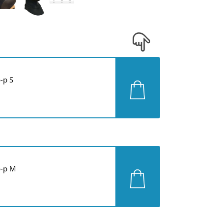
-р S
-р M