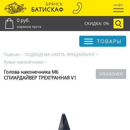
БРЯНСК
инфо
БАТИСКАФ
0 руб.
СКИДКА: 0%
корзина пуста
ТОВАРЫ
Главная
>
ПОДВОДНАЯ ОХОТА, ФРИДАЙВИНГ
>
Ружья наконечники
>
Голова наконечника М6
SPEARDIVER
СПИАРДАЙВЕР ТРЕХГРАННАЯ V1