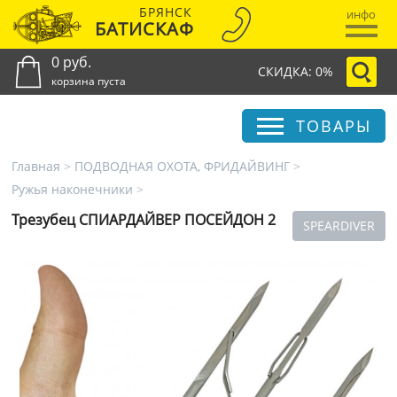
БРЯНСК
инфо
БАТИСКАФ
0 руб.
СКИДКА: 0%
корзина пуста
ТОВАРЫ
Главная
>
ПОДВОДНАЯ ОХОТА, ФРИДАЙВИНГ
>
Ружья наконечники
>
Трезубец СПИАРДАЙВЕР ПОСЕЙДОН 2
SPEARDIVER