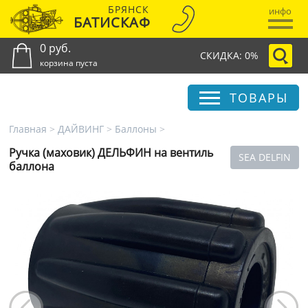
БРЯНСК
инфо
БАТИСКАФ
0 руб.
СКИДКА: 0%
корзина пуста
ТОВАРЫ
Главная
>
ДАЙВИНГ
>
Баллоны
>
Ручка (маховик) ДЕЛЬФИН на вентиль
SEA DELFIN
баллона