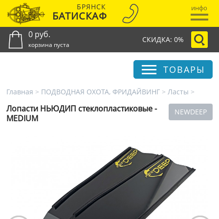
БРЯНСК
инфо
БАТИСКАФ
0 руб.
СКИДКА: 0%
корзина пуста
ТОВАРЫ
Главная
>
ПОДВОДНАЯ ОХОТА, ФРИДАЙВИНГ
>
Ласты
>
Лопасти НЬЮДИП стеклопластиковые -
NEWDEEP
MEDIUM