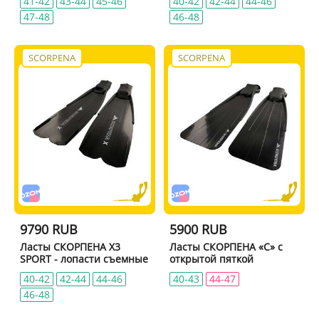
41-42
43-44
45-46
40-42
42-44
44-46
47-48
46-48
SCORPENA
SCORPENA
9790 RUB
5900 RUB
Ласты СКОРПЕНА X3
Ласты СКОРПЕНА «C» с
SPORT - лопасти съемные
открытой пяткой
40-42
42-44
44-46
40-43
44-47
46-48