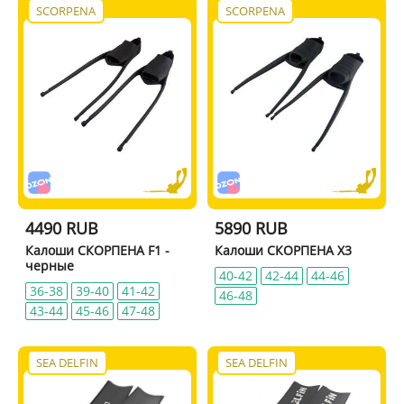
SCORPENA
SCORPENA
4490 RUB
5890 RUB
Калоши СКОРПЕНА F1 -
Калоши СКОРПЕНА X3
черные
40-42
42-44
44-46
36-38
39-40
41-42
46-48
43-44
45-46
47-48
SEA DELFIN
SEA DELFIN