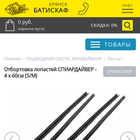
БРЯНСК
инфо
БАТИСКАФ
0 руб.
СКИДКА: 0%
корзина пуста
ТОВАРЫ
Главная
>
ПОДВОДНАЯ ОХОТА, ФРИДАЙВИНГ
>
Ласты
>
Отбортовка лопастей СПИАРДАЙВЕР -
SPEARDIVER
4 x 60см (S/M)