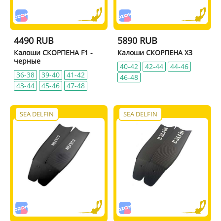
4490 RUB
5890 RUB
Калоши СКОРПЕНА F1 -
Калоши СКОРПЕНА X3
черные
40-42
42-44
44-46
36-38
39-40
41-42
46-48
43-44
45-46
47-48
SEA DELFIN
SEA DELFIN