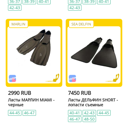
36-37
38-39
40-41
36-37
38-39
40-41
42-43
42-43
MARLIN
SEA DELFIN
2990 RUB
7450 RUB
Ласты МАРЛИН MIAMI -
Ласты ДЕЛЬФИН SHORT -
черные
лопасти съемные
44-45
46-47
40-41
42-43
44-45
46-47
48-50