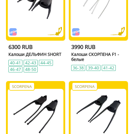
6300 RUB
3990 RUB
Калоши ДЕЛЬФИН SHORT
Калоши СКОРПЕНА F1 -
белые
40-41
42-43
44-45
36-38
39-40
41-42
46-47
48-50
SCORPENA
SCORPENA