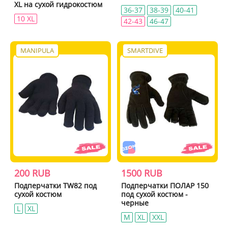
XL на сухой гидрокостюм
36-37
38-39
40-41
10 XL
42-43
46-47
MANIPULA
SMARTDIVE
200 RUB
1500 RUB
Подперчатки TW82 под
Подперчатки ПОЛАР 150
сухой костюм
под сухой костюм -
черные
L
XL
M
XL
XXL