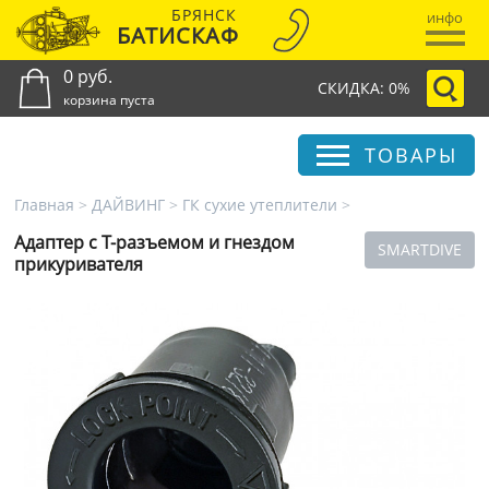
БРЯНСК
инфо
БАТИСКАФ
0 руб.
СКИДКА: 0%
корзина пуста
ТОВАРЫ
Главная
>
ДАЙВИНГ
>
ГК сухие утеплители
>
Адаптер с Т-разъемом и гнездом
SMARTDIVE
прикуривателя