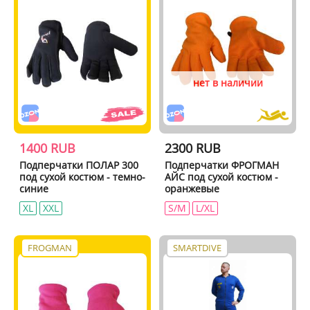
нет в наличии
1400 RUB
2300 RUB
Подперчатки ПОЛАР 300
Подперчатки ФРОГМАН
под сухой костюм - темно-
АЙС под сухой костюм -
синие
оранжевые
XL
XXL
S/M
L/XL
FROGMAN
SMARTDIVE