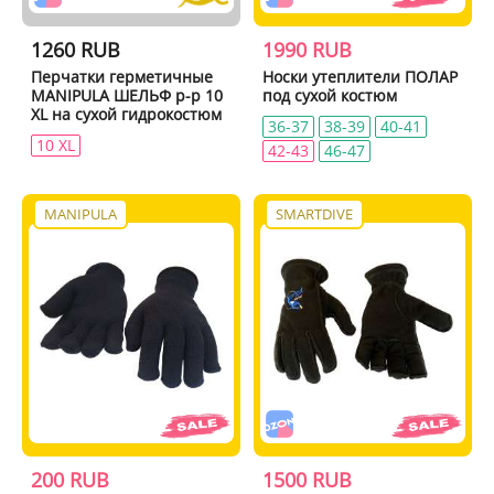
1260 RUB
1990 RUB
Перчатки герметичные
Носки утеплители ПОЛАР
MANIPULA ШЕЛЬФ р-р 10
под сухой костюм
XL на сухой гидрокостюм
36-37
38-39
40-41
10 XL
42-43
46-47
MANIPULA
SMARTDIVE
200 RUB
1500 RUB