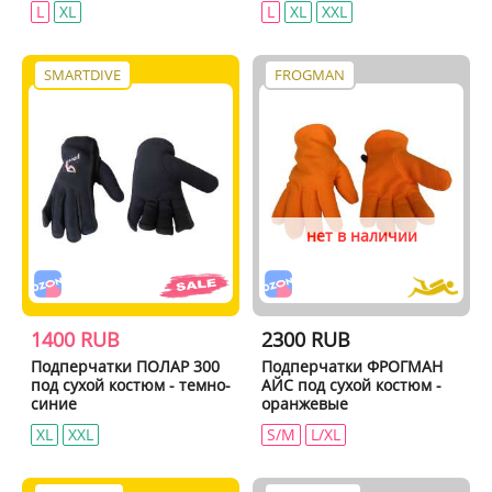
L
XL
L
XL
XXL
SMARTDIVE
FROGMAN
нет в наличии
1400 RUB
2300 RUB
Подперчатки ПОЛАР 300
Подперчатки ФРОГМАН
под сухой костюм - темно-
АЙС под сухой костюм -
синие
оранжевые
XL
XXL
S/M
L/XL