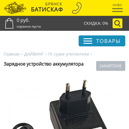
БРЯНСК
инфо
БАТИСКАФ
0 руб.
СКИДКА: 0%
корзина пуста
ТОВАРЫ
Главная
>
ДАЙВИНГ
>
ГК сухие утеплители
>
Зарядное устройство аккумулятора
SMARTDIVE