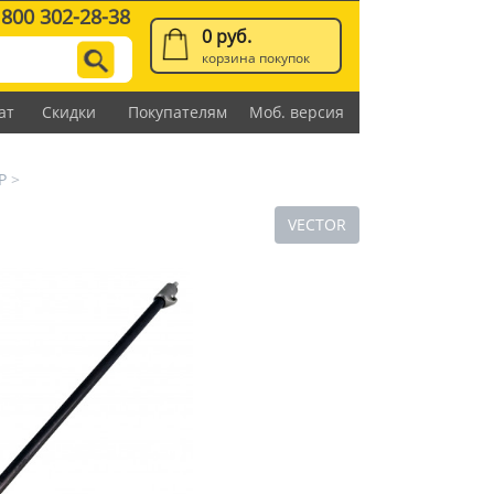
 800 302-28-38
0 руб.
корзина покупок
ат
Скидки
Покупателям
Моб. версия
Р
>
VECTOR