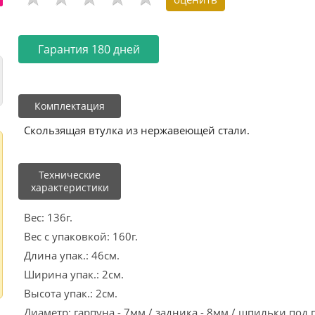
Гарантия 180 дней
Комплектация
Скользящая втулка из нержавеющей стали.
Технические
характеристики
Вес: 136г.
Вес с упаковкой: 160г.
Длина упак.: 46см.
Ширина упак.: 2см.
Высота упак.: 2см.
Диаметр: гарпуна - 7мм / задника - 8мм / шпильки под п