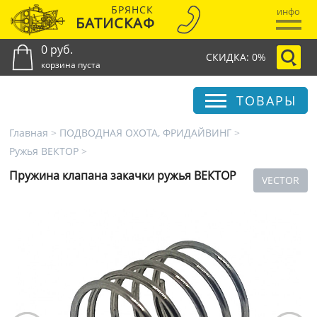
БРЯНСК
инфо
БАТИСКАФ
0 руб.
СКИДКА: 0%
корзина пуста
ТОВАРЫ
Главная
>
ПОДВОДНАЯ ОХОТА, ФРИДАЙВИНГ
>
Ружья ВЕКТОР
>
Пружина клапана закачки ружья ВЕКТОР
VECTOR