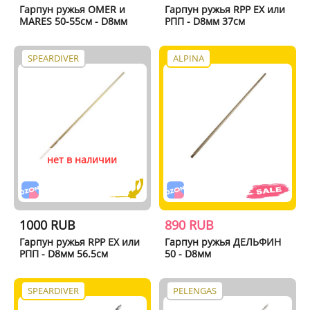
Гарпун ружья OMER и
Гарпун ружья RPP EX или
MARES 50-55см - D8мм
РПП - D8мм 37см
SPEARDIVER
ALPINA
нет в наличии
1000 RUB
890 RUB
Гарпун ружья RPP EX или
Гарпун ружья ДЕЛЬФИН
РПП - D8мм 56.5см
50 - D8мм
SPEARDIVER
PELENGAS