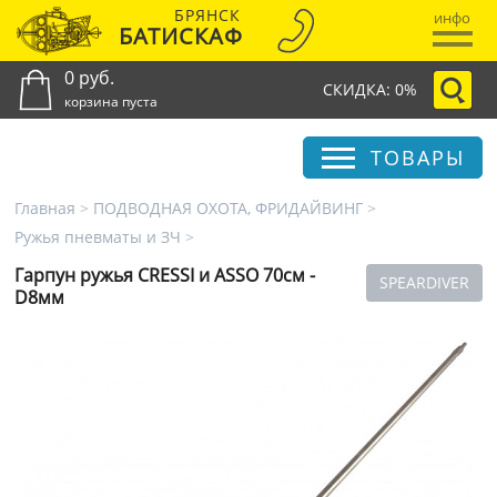
БРЯНСК
инфо
БАТИСКАФ
0 руб.
СКИДКА: 0%
корзина пуста
ТОВАРЫ
Главная
>
ПОДВОДНАЯ ОХОТА, ФРИДАЙВИНГ
>
Ружья пневматы и ЗЧ
>
Гарпун ружья CRESSI и ASSO 70см -
SPEARDIVER
D8мм