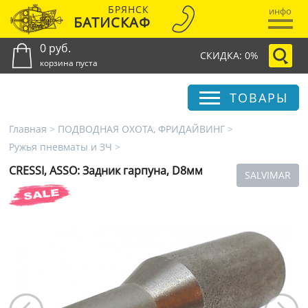
БРЯНСК
инфо
БАТИСКАФ
0 руб.
СКИДКА: 0%
корзина пуста
ТОВАРЫ
Главная
>
ПОДВОДНАЯ ОХОТА, ФРИДАЙВИНГ
>
Ружья пневматы и ЗЧ
>
CRESSI, ASSO: Задник гарпуна, D8мм
SALVIMAR