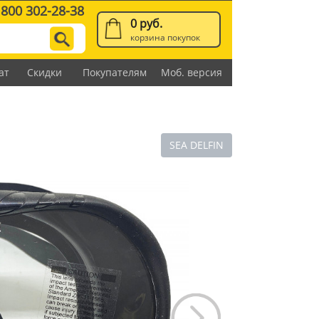
 800 302-28-38
0 руб.
корзина покупок
ат
Скидки
Покупателям
Моб. версия
SEA DELFIN