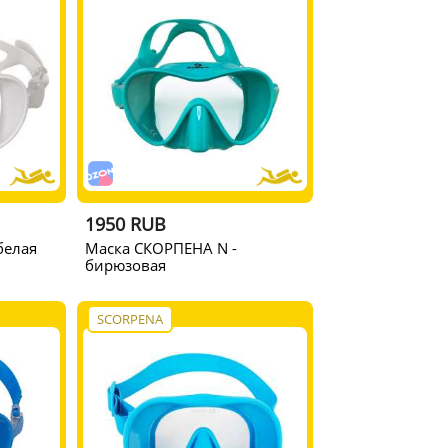
1950 RUB
белая
Маска СКОРПЕНА N -
бирюзовая
SCORPENA