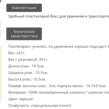
Комплектация
Удобный пластиковый бокс для хранения и транспорти
Технические
характеристики
Пол/возраст: унисекс, на удивление хорошо подходит 
Вес: 247г.
Вес с упаковкой: 391г.
Длина упак.: 19.5см.
Ширина упак.: 10.5см.
Высота упак.: 10.5см.
Размер: выноса носа - 3см, корпуса маски - 16.7х9.5см.
Материал: 100% гипоалергенный силикон / каленое сте
Цвет: черный.
Плавучесть: отрицательная (тонет).