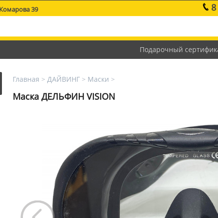
8
 Комарова 39
Подарочный сертифик
Главная
>
ДАЙВИНГ
>
Маски
>
Маска ДЕЛЬФИН VISION