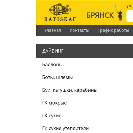
ул.
БРЯНСК
Главная
Контакты
График работы
ДАЙВИНГ
Баллоны
Боты, шлемы
Буи, катушки, карабины
ГК мокрые
ГК сухие
ГК сухие утеплители