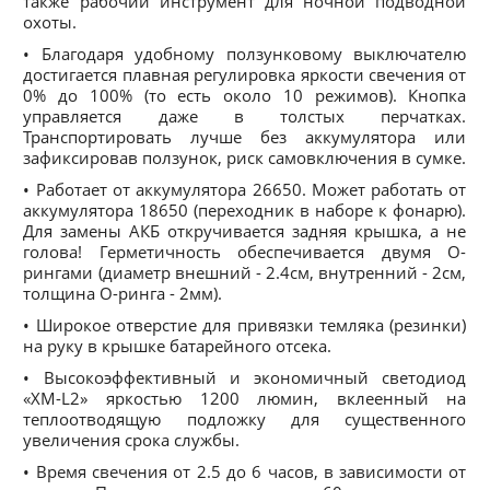
также рабочий инструмент для ночной подводной
охоты.
• Благодаря удобному ползунковому выключателю
достигается плавная регулировка яркости свечения от
0% до 100% (то есть около 10 режимов). Кнопка
управляется даже в толстых перчатках.
Транспортировать лучше без аккумулятора или
зафиксировав ползунок, риск самовключения в сумке.
• Работает от аккумулятора 26650. Может работать от
аккумулятора 18650 (переходник в наборе к фонарю).
Для замены АКБ откручивается задняя крышка, а не
голова! Герметичность обеспечивается двумя О-
рингами (диаметр внешний - 2.4см, внутренний - 2см,
толщина О-ринга - 2мм).
• Широкое отверстие для привязки темляка (резинки)
на руку в крышке батарейного отсека.
• Высокоэффективный и экономичный светодиод
«XM-L2» яркостью 1200 люмин, вклеенный на
теплоотводящую подложку для существенного
увеличения срока службы.
• Время свечения от 2.5 до 6 часов, в зависимости от