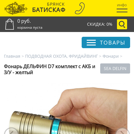
БРЯНСК
инфо
БАТИСКАФ
0 руб.
СКИДКА: 0%
корзина пуста
ТОВАРЫ
Главная
>
ПОДВОДНАЯ ОХОТА, ФРИДАЙВИНГ
>
Фонари
>
Фонарь ДЕЛЬФИН D7 комплект с АКБ и
SEA DELFIN
З/У - желтый