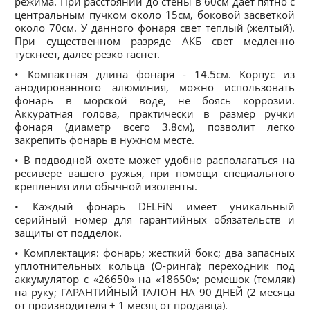
режима. При расстоянии до стены в 60см дает пятно с
центральным пучком около 15см, боковой засветкой
около 70см. У данного фонаря свет теплый (желтый).
При существенном разряде АКБ свет медленно
тускнеет, далее резко гаснет.
• Компактная длина фонаря - 14.5см. Корпус из
анодированного алюминия, можно использовать
фонарь в морской воде, не боясь коррозии.
Аккуратная голова, практически в размер ручки
фонаря (диаметр всего 3.8см), позволит легко
закрепить фонарь в нужном месте.
• В подводной охоте может удобно располагаться на
ресивере вашего ружья, при помощи специального
крепления или обычной изоленты.
• Каждый фонарь DELFiN имеет уникальный
серийный номер для гарантийных обязательств и
защиты от подделок.
• Комплектация: фонарь; жесткий бокс; два запасных
уплотнительных кольца (О-ринга); переходник под
аккумулятор с «26650» на «18650»; ремешок (темляк)
на руку; ГАРАНТИЙНЫЙ ТАЛОН НА 90 ДНЕЙ (2 месяца
от производителя + 1 месяц от продавца).