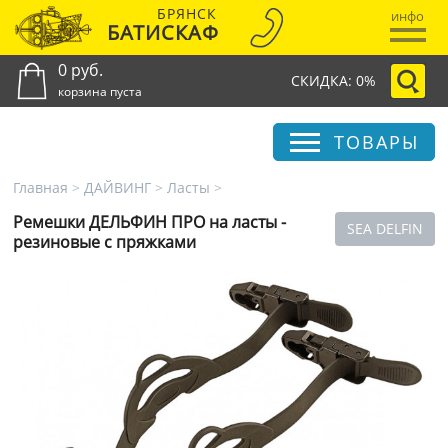
БРЯНСК
инфо
БАТИСКАФ
0 руб.
СКИДКА: 0%
корзина пуста
ТОВАРЫ
Главная
>
ДАЙВИНГ
>
Ласты
>
Ремешки ДЕЛЬФИН ПРО на ласты -
SEA DELFIN
резиновые с пряжками