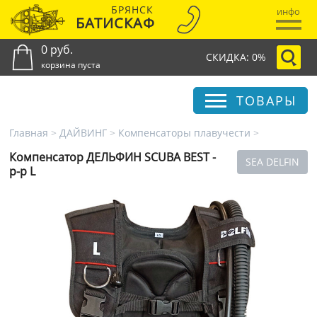
БРЯНСК
инфо
БАТИСКАФ
0 руб.
СКИДКА: 0%
корзина пуста
ТОВАРЫ
Главная
>
ДАЙВИНГ
>
Компенсаторы плавучести
>
Компенсатор ДЕЛЬФИН SCUBA BEST -
SEA DELFIN
р-р L