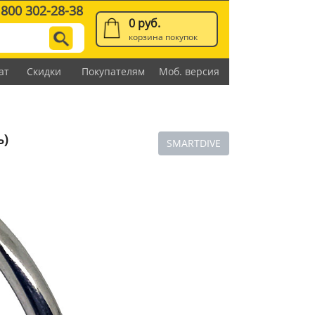
 800 302-28-38
0 руб.
корзина покупок
ат
Скидки
Покупателям
Моб. версия
ь)
SMARTDIVE