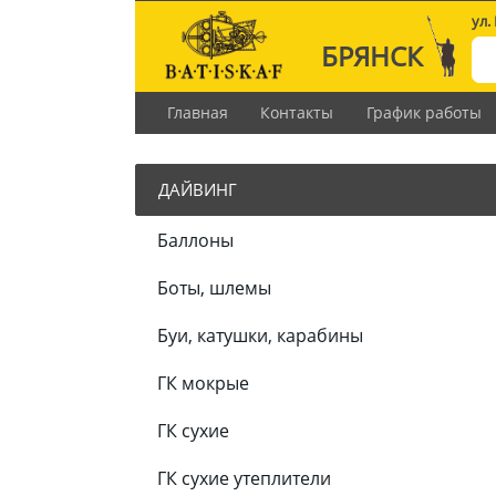
ул.
БРЯНСК
Главная
Контакты
График работы
ДАЙВИНГ
Баллоны
Боты, шлемы
Буи, катушки, карабины
ГК мокрые
ГК сухие
ГК сухие утеплители