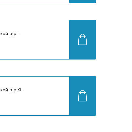
ой р-р L
кой р-р ХL