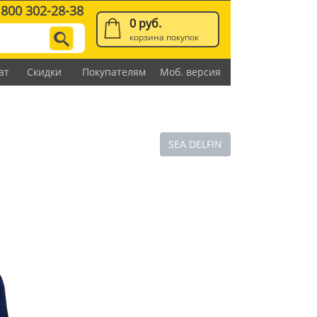
 800 302-28-38
0 руб.
корзина покупок
ат
Скидки
Покупателям
Моб. версия
SEA DELFIN