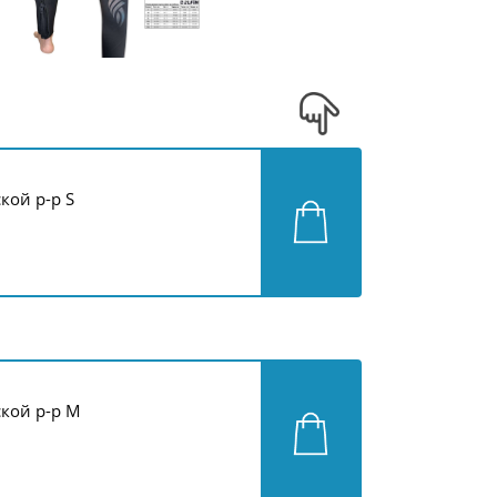
ой р-р S
кой р-р M