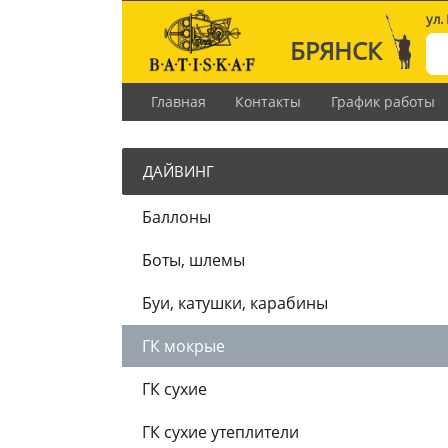
ул.
БРЯНСК
Главная
Контакты
График работы
ДАЙВИНГ
Баллоны
Боты, шлемы
Буи, катушки, карабины
ГК мокрые
ГК сухие
ГК сухие утеплители