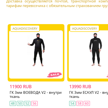
Доставка осуществляется почтой, транспортной ком
тарифам перевозчика с обязательным страхованием груз
AQUADISCOVERY
AQUADISCOVERY
11900 RUB
13990 RUB
ГК 3мм ВОЕВОДА V2 - внутри
ГК 3мм ЕСАУЛ V2 - вн
ткань
ткань
48
50
52
56
54
58
60