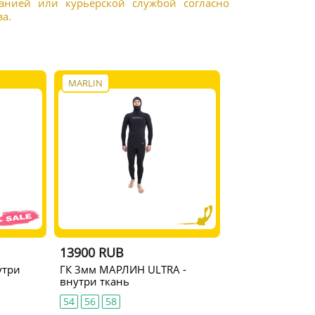
панией или курьерской службой согласно
а.
MARLIN
13900 RUB
утри
ГК 3мм МАРЛИН ULTRA -
внутри ткань
54
56
58