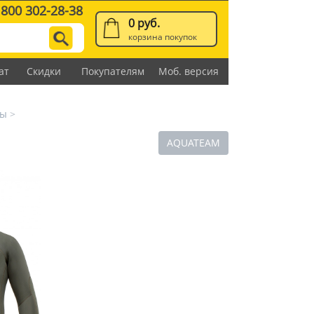
 800 302-28-38
0 руб.
корзина покупок
ат
Скидки
Покупателям
Моб. версия
мы
>
AQUATEAM