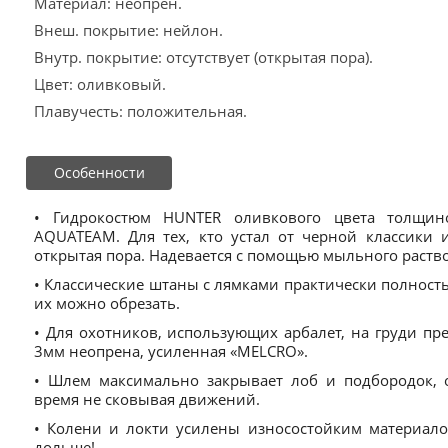
Материал: неопрен.
Внеш. покрытие: нейлон.
Внутр. покрытие: отсутствует (открытая пора).
Цвет: оливковый.
Плавучесть: положительная.
Особенности
• Гидрокостюм HUNTER оливкового цвета толщин
AQUATEAM. Для тех, кто устал от черной классики 
открытая пора. Надевается с помощью мыльного раство
• Классические штаны с лямками практически полност
их можно обрезать.
• Для охотников, использующих арбалет, на груди п
3мм неопрена, усиленная «MELCRO».
• Шлем максимально закрывает лоб и подбородок, о
время не сковывая движений.
• Колени и локти усилены износостойким материалом
дольше!