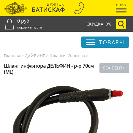
БРЯНСК
инфо
БАТИСКАФ
0 руб.
СКИДКА: 0%
корзина пуста
ТОВАРЫ
Главная
>
ДАЙВИНГ
>
Шланги, О-ринги
>
Шланг инфлятора ДЕЛЬФИН - р-р 70см
SEA DELFIN
(ML)