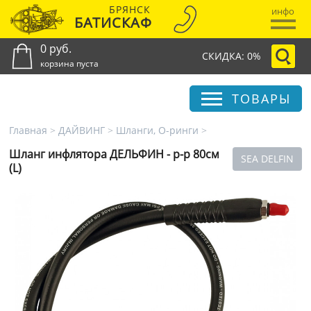
БРЯНСК
инфо
БАТИСКАФ
0 руб.
СКИДКА: 0%
корзина пуста
ТОВАРЫ
Главная
>
ДАЙВИНГ
>
Шланги, О-ринги
>
Шланг инфлятора ДЕЛЬФИН - р-р 80см
SEA DELFIN
(L)