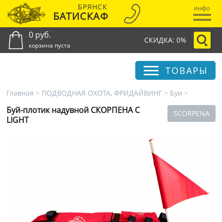
БРЯНСК
инфо
БАТИСКАФ
0 руб.
СКИДКА: 0%
корзина пуста
ТОВАРЫ
Главная
>
ПОДВОДНАЯ ОХОТА, ФРИДАЙВИНГ
>
Буи
>
Буй-плотик надувной СКОРПЕНА С
SCORPENA
LIGHT