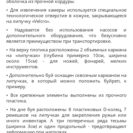
оболочка из прочной кордуры.
• Для извлечения камеры используется специальное
технологическое отверстие в кожухе, закрывающееся
на липучку «Velcro».
• Надувается без использования насосов и
дополнительного оборудования, что безусловно
является преимуществом при транспортировке.
• На верху плотика расположены 2 объемных кармана
на «липучках» (глубина примерно 10см, ширина
около 15см) - для ножей, фонарей, мелких
инструментов.
• Дополнительно буй оснащен сквозным карманом на
липучках, в который можно положить буйреп, к
примеру.
• Все крепежные элементы выполнены из прочного
пластика.
• На дне буя расположены 8 пластиковых D-колец, 7
ремешков на липучках для закрепления ружья или
иного инвентаря. А три поперечных ряда тесьмы
(ширина 3см) и один продольный - предотвращают
деформацию при нагрузках.