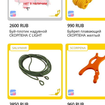
нет в наличии
2600 RUB
990 RUB
Буй-плотик надувной
Буйреп плавающий
СКОРПЕНА С LIGHT
СКОРПЕНА желтый
SALVIMAR
SCORPENA
3850 RUB
960 RUB