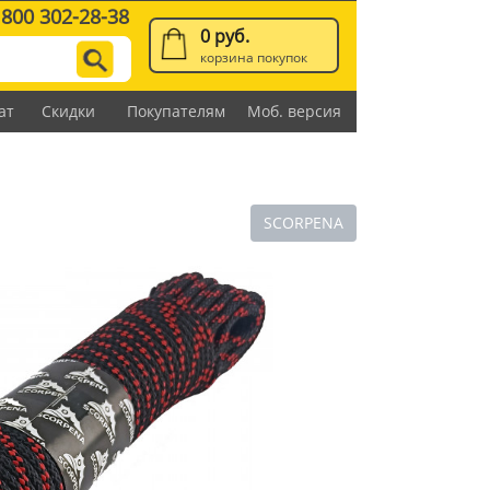
 800 302-28-38
0 руб.
корзина покупок
ат
Скидки
Покупателям
Моб. версия
SCORPENA