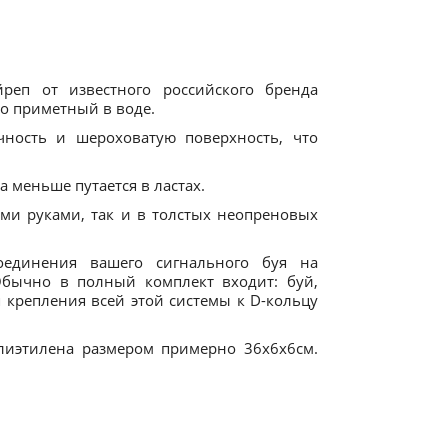
еп от известного российского бренда
ло приметный в воде.
чность и шероховатую поверхность, что
а меньше путается в ластах.
ыми руками, так и в толстых неопреновых
оединения вашего сигнального буя на
Обычно в полный комплект входит: буй,
я крепления всей этой системы к D-кольцу
лиэтилена размером примерно 36х6х6см.