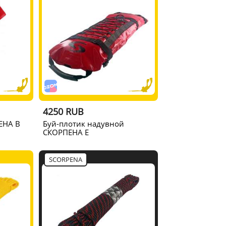
4250 RUB
ЕНА B
Буй-плотик надувной
СКОРПЕНА Е
SCORPENA