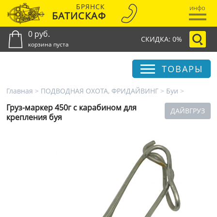
БРЯНСК
инфо
БАТИСКАФ
0 руб.
СКИДКА: 0%
корзина пуста
ТОВАРЫ
Главная
>
ПОДВОДНАЯ ОХОТА, ФРИДАЙВИНГ
>
Буи
>
Груз-маркер 450г с карабином для
ДАЙВГРУЗ
крепления буя