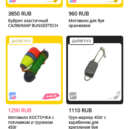
3850 RUB
960 RUB
Буйреп эластичный
Мотовило для буя
САЛВИМАР BUNGEETECH
оранжевое
ДАЙВГРУЗ
ДАЙВГРУЗ
1290 RUB
1110 RUB
Мотовило КОСТОЧКА с
Груз-маркер 450г с
поплавком и грузиком
карабином для
450г
крепления буя