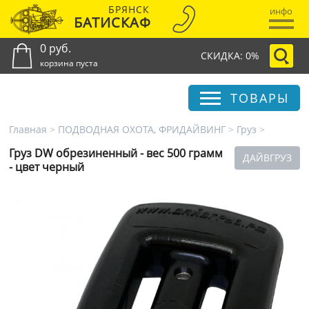
БРЯНСК
инфо
БАТИСКАФ
0 руб.
СКИДКА: 0%
корзина пуста
ТОВАРЫ
Главная
>
ПОДВОДНАЯ ОХОТА, ФРИДАЙВИНГ
>
Груз
>
Груз DW обрезиненный - вес 500 грамм
ДАЙВГРУЗ
- цвет черный