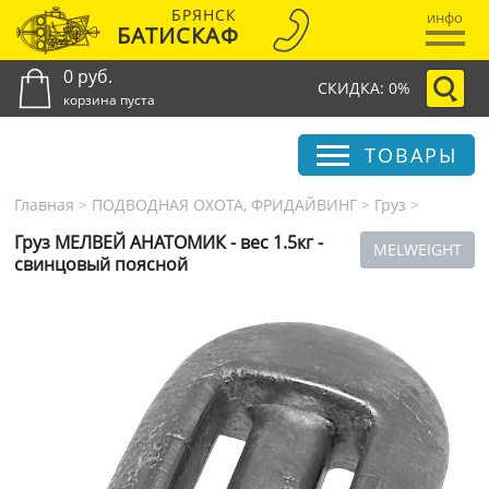
БРЯНСК
инфо
БАТИСКАФ
0 руб.
СКИДКА: 0%
корзина пуста
ТОВАРЫ
Главная
>
ПОДВОДНАЯ ОХОТА, ФРИДАЙВИНГ
>
Груз
>
Груз МЕЛВЕЙ АНАТОМИК - вес 1.5кг -
MELWEIGHT
свинцовый поясной