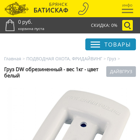
БРЯНСК
инфо
БАТИСКАФ
0 руб.
СКИДКА: 0%
корзина пуста
ТОВАРЫ
Главная
>
ПОДВОДНАЯ ОХОТА, ФРИДАЙВИНГ
>
Груз
>
Груз DW обрезиненный - вес 1кг - цвет
ДАЙВГРУЗ
белый