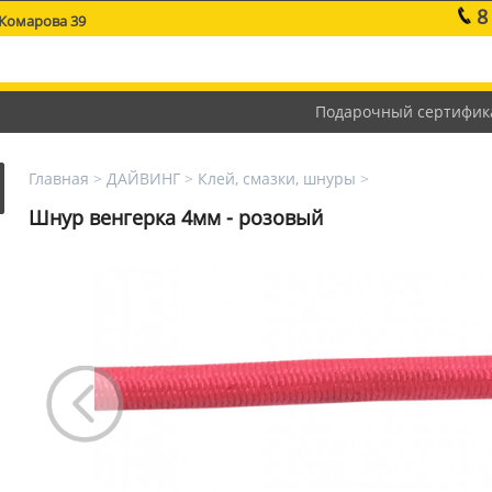
8
 Комарова 39
Подарочный сертифик
Главная
>
ДАЙВИНГ
>
Клей, смазки, шнуры
>
Шнур венгерка 4мм - розовый