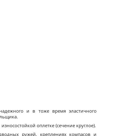
надежного и в тоже время эластичного
яльщика.
 износостойкой оплетке (сечение круглое).
одводных ружей, креплениях компасов и