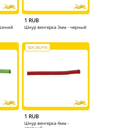
1 RUB
 синий
Шнур венгерка 3мм - черный
SEA DELFIN
1 RUB
Шнур венгерка 4мм -
красный