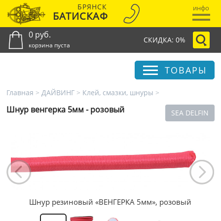
БРЯНСК
инфо
БАТИСКАФ
0 руб.
СКИДКА: 0%
корзина пуста
ТОВАРЫ
Главная
>
ДАЙВИНГ
>
Клей, смазки, шнуры
>
Шнур венгерка 5мм - розовый
SEA DELFIN
Шнур резиновый «ВЕНГЕРКА 5мм», розовый