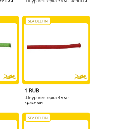
 синий
Шнур венгерка 3мм - черный
SEA DELFIN
1 RUB
Шнур венгерка 4мм -
красный
SEA DELFIN