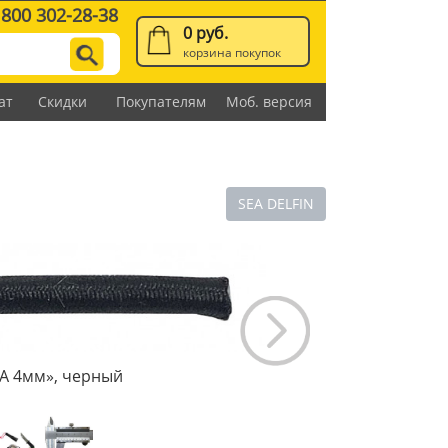
 800 302-28-38
0 руб.
корзина покупок
ат
Скидки
Покупателям
Моб. версия
SEA DELFIN
А 4мм», черный