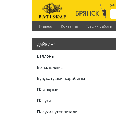
ул.
БРЯНСК
Главная
Контакты
График работы
ДАЙВИНГ
Баллоны
Боты, шлемы
Буи, катушки, карабины
ГК мокрые
ГК сухие
ГК сухие утеплители