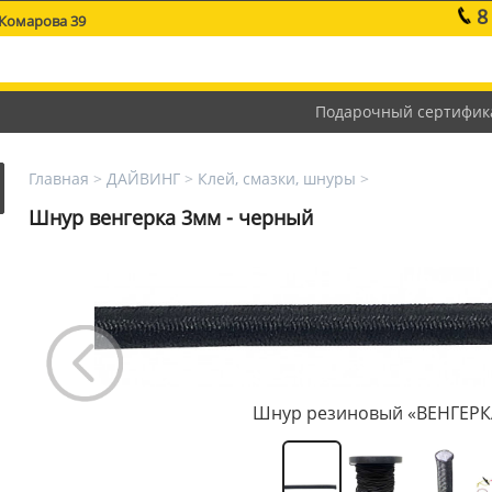
8
 Комарова 39
Подарочный сертифик
Главная
>
ДАЙВИНГ
>
Клей, смазки, шнуры
>
Шнур венгерка 3мм - черный
Шнур резиновый «ВЕНГЕРК