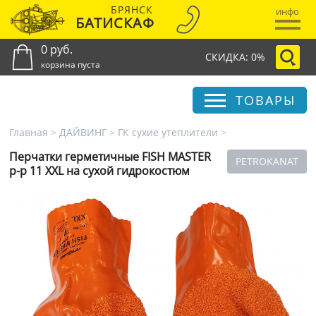
БРЯНСК
инфо
БАТИСКАФ
0 руб.
СКИДКА: 0%
корзина пуста
ТОВАРЫ
Главная
>
ДАЙВИНГ
>
ГК сухие утеплители
>
Перчатки герметичные FISH MASTER
PETROKANAT
р-р 11 XXL на сухой гидрокостюм