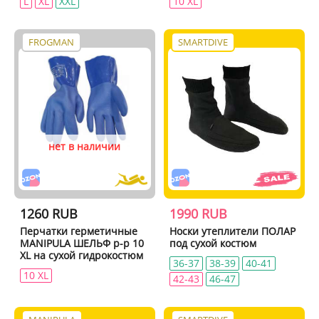
L
XL
XXL
10 XL
FROGMAN
SMARTDIVE
нет в наличии
1260 RUB
1990 RUB
Перчатки герметичные
Носки утеплители ПОЛАР
MANIPULA ШЕЛЬФ р-р 10
под сухой костюм
XL на сухой гидрокостюм
36-37
38-39
40-41
10 XL
42-43
46-47