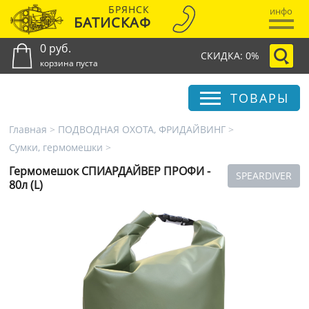
БРЯНСК
инфо
БАТИСКАФ
0 руб.
СКИДКА: 0%
корзина пуста
ТОВАРЫ
Главная
>
ПОДВОДНАЯ ОХОТА, ФРИДАЙВИНГ
>
Сумки, гермомешки
>
Гермомешок СПИАРДАЙВЕР ПРОФИ -
SPEARDIVER
80л (L)